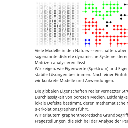
i
e
r
:
Viele Modelle in den Naturwissenschaften, aber
sogenannte diskrete dynamische Systeme, deren L
Matrizen analysieren lässt.
Wir zeigen, wie Eigenwerte (Spektrum) und Eige
stabile Lösungen bestimmen. Nach einer Einführ
wir konkrete Modelle und Anwendungen.
Die globalen Eigenschaften realer vernetzter Stru
Durchlässigkeit von porösen Medien, Leitfähigkei
lokale Defekte bestimmt, deren mathematische 
(Perkolationsgraphen) führt.
Wir erläutern graphentheoretische Grundbegriff
Fragestellungen, die sich bei der Analyse der P