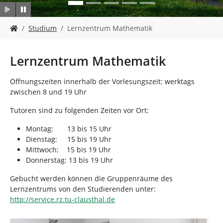
n
S
Studium
Lernzentrum Mathematik
i
e
s
Lernzentrum Mathematik
i
n
Öffnungszeiten innerhalb der Vorlesungszeit: werktags
d
zwischen 8 und 19 Uhr
h
i
Tutoren sind zu folgenden Zeiten vor Ort:
e
r
Montag: 13 bis 15 Uhr
:
Dienstag: 15 bis 19 Uhr
Mittwoch: 15 bis 19 Uhr
Donnerstag: 13 bis 19 Uhr
Gebucht werden können die Gruppenräume des
Lernzentrums von den Studierenden unter:
http://service.rz.tu-clausthal.de