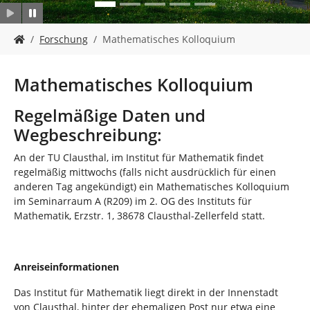
n
S
Forschung
Mathematisches Kolloquium
i
e
s
Mathematisches Kolloquium
i
n
Regelmäßige Daten und
d
Wegbeschreibung:
h
i
An der TU Clausthal, im Institut für Mathematik findet
e
regelmäßig mittwochs (falls nicht ausdrücklich für einen
r
anderen Tag angekündigt) ein Mathematisches Kolloquium
:
im Seminarraum A (R209) im 2. OG des Instituts für
Mathematik, Erzstr. 1, 38678 Clausthal-Zellerfeld statt.
Anreiseinformationen
Das Institut für Mathematik liegt direkt in der Innenstadt
von Clausthal, hinter der ehemaligen Post nur etwa eine