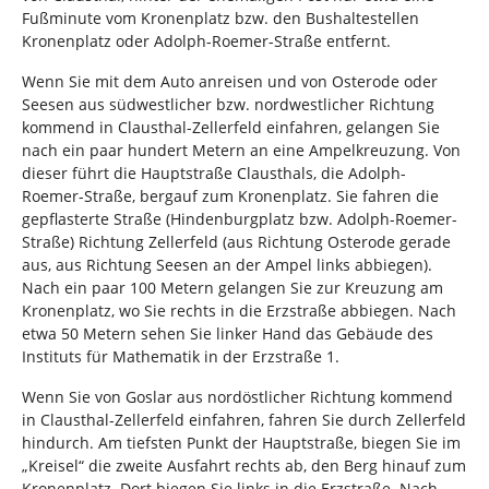
Fußminute vom Kronenplatz bzw. den Bushaltestellen
Kronenplatz oder Adolph-Roemer-Straße entfernt.
Wenn Sie mit dem Auto anreisen und von Osterode oder
Seesen aus südwestlicher bzw. nordwestlicher Richtung
kommend in Clausthal-Zellerfeld einfahren, gelangen Sie
nach ein paar hundert Metern an eine Ampelkreuzung. Von
dieser führt die Hauptstraße Clausthals, die Adolph-
Roemer-Straße, bergauf zum Kronenplatz. Sie fahren die
gepflasterte Straße (Hindenburgplatz bzw. Adolph-Roemer-
Straße) Richtung Zellerfeld (aus Richtung Osterode gerade
aus, aus Richtung Seesen an der Ampel links abbiegen).
Nach ein paar 100 Metern gelangen Sie zur Kreuzung am
Kronenplatz, wo Sie rechts in die Erzstraße abbiegen. Nach
etwa 50 Metern sehen Sie linker Hand das Gebäude des
Instituts für Mathematik in der Erzstraße 1.
Wenn Sie von Goslar aus nordöstlicher Richtung kommend
in Clausthal-Zellerfeld einfahren, fahren Sie durch Zellerfeld
hindurch. Am tiefsten Punkt der Hauptstraße, biegen Sie im
„Kreisel“ die zweite Ausfahrt rechts ab, den Berg hinauf zum
Kronenplatz. Dort biegen Sie links in die Erzstraße. Nach