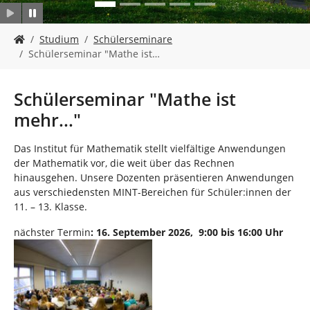
n
S
Studium
Schülerseminare
i
Schülerseminar "Mathe ist…
e
s
i
Schülerseminar "Mathe ist
n
mehr..."
d
h
i
Das Institut für Mathematik stellt vielfältige Anwendungen
e
der Mathematik vor, die weit über das Rechnen
r
hinausgehen. Unsere Dozenten präsentieren Anwendungen
:
aus verschiedensten MINT-Bereichen für Schüler:innen der
11. – 13. Klasse.
nächster Termin
: 16. September 2026, 9:00 bis 16:00 Uhr