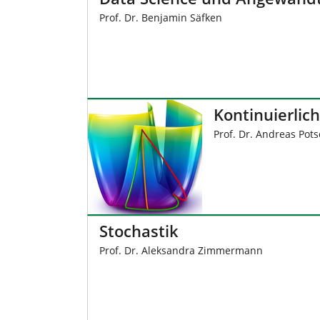
i
Prof. Dr. Benjamin Säfken
e
r
:
Kontinuierlic
Prof. Dr. Andreas Pot
Stochastik
Prof. Dr. Aleksandra Zimmermann