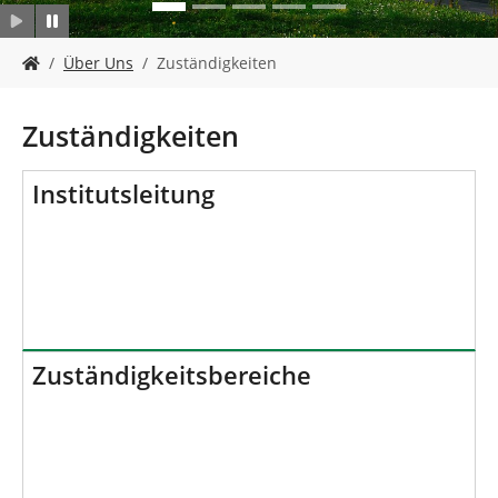
n
S
Über Uns
Zuständigkeiten
i
e
s
Zuständigkeiten
i
n
d
Institutsleitung
h
i
e
r
:
Zuständigkeitsbereiche