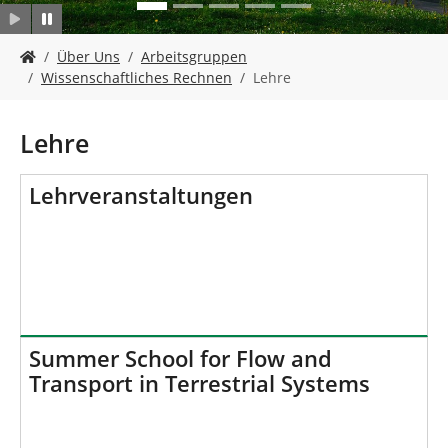
n
S
Über Uns
Arbeitsgruppen
i
Wissenschaftliches Rechnen
Lehre
e
s
i
Lehre
n
d
h
Lehrveranstaltungen
i
e
r
:
Summer School for Flow and
Transport in Terrestrial Systems