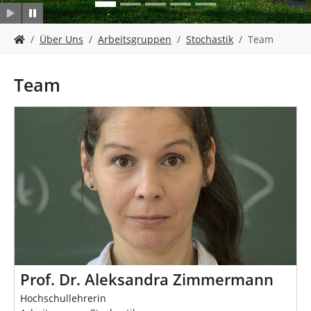
n
S
Über Uns
Arbeitsgruppen
Stochastik
Team
i
e
s
Team
i
n
d
h
i
e
r
:
Prof. Dr. Aleksandra Zimmermann
Hochschullehrerin