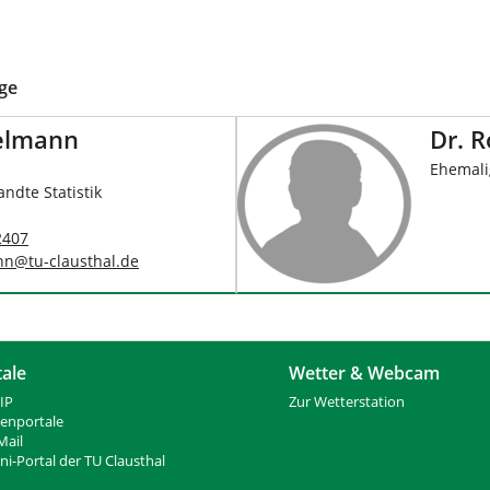
ige
ielmann
Dr. 
Ehemali
ndte Statistik
2407
nn
@
tu-clausthal
.
de
tale
Wetter & Webcam
IP
Zur Wetterstation
ienportale
ail
i-Portal der TU Clausthal