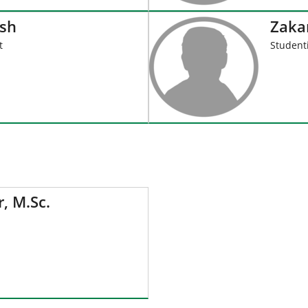
ish
Zaka
t
Studenti
, M.Sc.