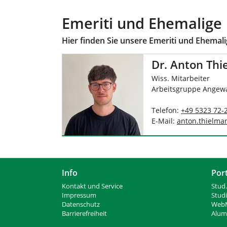
Emeriti und Ehemalige
Hier finden Sie unsere Emeriti und Ehemal
Dr. Anton Th
Wiss. Mitarbeiter
Arbeitsgruppe Angewa
Telefon:
+49 5323 72-
E-Mail:
anton.thielma
Info
Por
Kontakt und Service
Stud.
Impressum
Stud
Datenschutz
WebM
Barrierefreiheit
Alumn