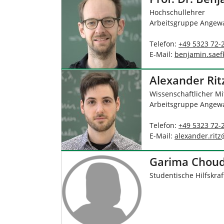
i
Hochschullehrer
e
Arbeitsgruppe Angewa
r
:
Telefon:
+49 5323 72-
E-Mail:
benjamin.saef
Alexander Ritz
Wissenschaftlicher Mi
Arbeitsgruppe Angewa
Telefon:
+49 5323 72-
E-Mail:
alexander.ritz
Garima Chou
Studentische Hilfskraf