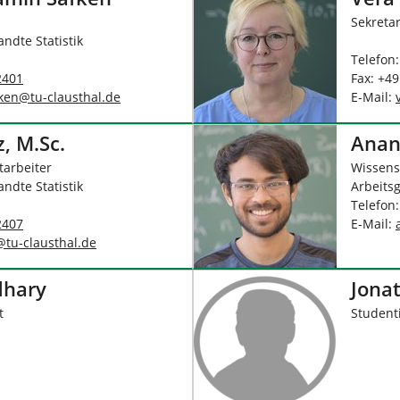
Sekretar
ndte Statistik
Telefon
2401
Fax: +4
ken
@
tu-clausthal
.
de
E-Mail:
, M.Sc.
Anan
tarbeiter
Wissens
ndte Statistik
Arbeits
Telefon
2407
E-Mail:
@
tu-clausthal
.
de
dhary
Jona
t
Studenti