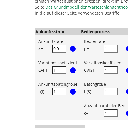
einigen Wartesituationen ergeben, direkt im Br
i
Seite
Das Grundmodell der Warteschlangentheo
e
in die auf dieser Seite verwendeten Begriffe.
r
:
Ankunftsstrom
Bedienprozess
Ankunftsrate
Bedienrate
λ=
μ=
Variationskoeffizient
Variationskoeffizient
CV[I]=
CV[S]=
Ankunftsbatchgröße
Batchgröße
b(I)=
b(S)=
Anzahl paralleler Bedi
c=