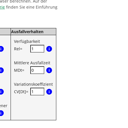
owser berechnen. Auf der
rie
finden Sie eine Einführung
Ausfallverhalten
Verfügbarkeit
Rel=
Mittlere Ausfallzeit
MDt=
Variationskoeffizient
CV[Dt]=
ener