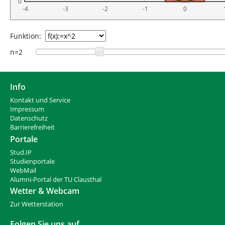
0
-4
-3
-2
-1
0
Funktion:
n=2
Info
Kontakt und Service
Impressum
Datenschutz
Barrierefreiheit
Portale
Stud.IP
Studienportale
WebMail
Alumni-Portal der TU Clausthal
Wetter & Webcam
Zur Wetterstation
Folgen Sie uns auf