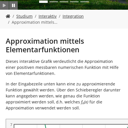
n
S
Studium
Interaktiv
Integration
i
Approximation mittels…
e
s
i
Approximation mittels
n
Elementarfunktionen
d
h
i
Dieses interaktive Grafik verdeutlicht die Approximation
e
einer positiven messbaren numerischen Funktion mit Hilfe
r
von Elementarfunktionen.
:
In der Eingabezeile unten kann eine zu approximierende
Funktion gewählt werden. Über den Schieberegler darunter
kann angegeben werden, wie genau die Funktion
approximiert werden soll, d.h. welches
f
(x)
für die
n
Approximation verwendet werden soll.
7