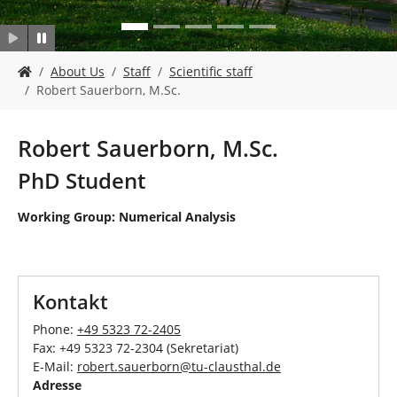
Y
About Us
Staff
Scientific staff
o
Robert Sauerborn, M.Sc.
u
a
r
Robert Sauerborn, M.Sc.
e
h
PhD Student
e
r
Working Group: Numerical Analysis
e
:
Kontakt
Phone:
+49 5323 72-
2405
Fax: +49 5323 72-2304 (Sekretariat)
E-Mail:
robert.sauerborn@tu-clausthal.de
Adresse